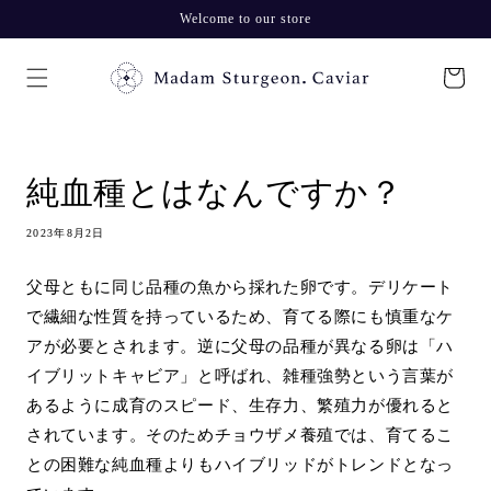
コンテ
Welcome to our store
ンツに
進む
カ
ー
ト
純血種とはなんですか？
2023年8月2日
父母ともに同じ品種の魚から採れた卵です。デリケート
で繊細な性質を持っているため、育てる際にも慎重なケ
アが必要とされます。逆に父母の品種が異なる卵は「ハ
イブリットキャビア」と呼ばれ、雑種強勢という言葉が
あるように成育のスピード、生存力、繁殖力が優れると
されています。そのためチョウザメ養殖では、育てるこ
との困難な純血種よりもハイブリッドがトレンドとなっ